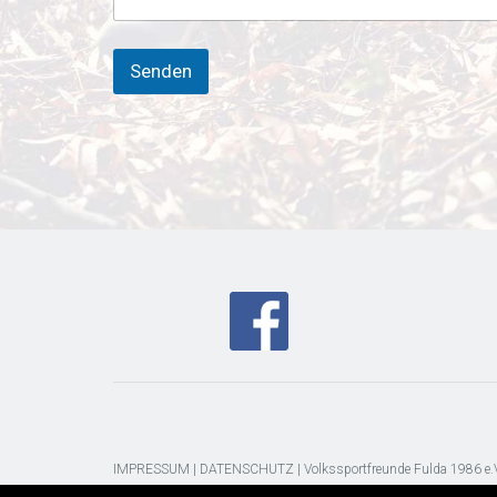
r
e
Senden
IMPRESSUM
|
DATENSCHUTZ
| Volkssportfreunde Fulda 1986 e