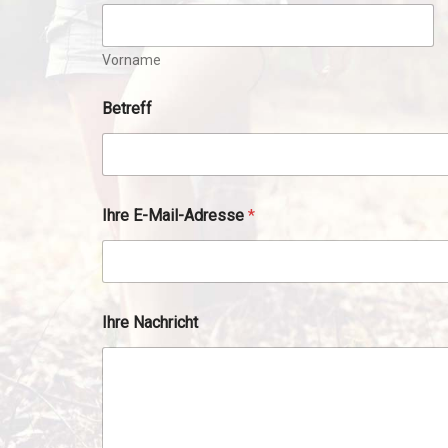
Vorname
Betreff
I
Ihre E-Mail-Adresse
*
h
r
e
N
a
c
Ihre Nachricht
h
n
a
m
e
I
h