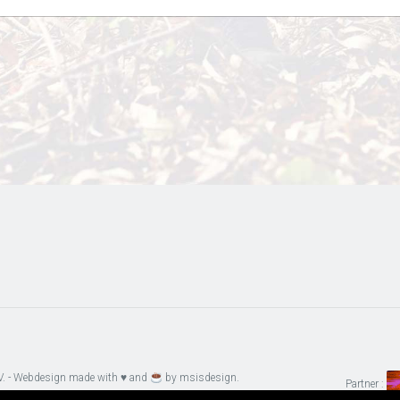
.V. - Webdesign made with ♥ and
by
msisdesign.
Partner :